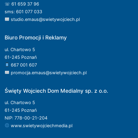
☏ 61 659 37 96
sms: 601 077 033
studio.emaus@swietywojciech.pl
Biuro Promocji i Reklamy
ul. Chartowo 5
61-245 Poznań
667 001 607
promocja.emaus@swietywojciech.pl
Święty Wojciech Dom Medialny sp. z o.o.
ul. Chartowo 5
61-245 Poznań
NIP: 778-00-21-204
www.swietywojciechmedia.pl