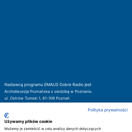
Nadawcą programu EMAUS Dobre Radio jest
Archidiecezja Poznańska z siedzibą w Poznaniu
ul. Ostrów Tumski 1, 61-109 Poznań
kuria@archpoznan.pl
www.archpoznan.pl
Polityka prywatności
Nadawca oferuje usługi medialne obejmujące rozpowszechnianie programu
radiowego pod nazwą EMAUS Dobre Radio oraz prowadzenie portalu
Używamy plików cookie
internetowego na stronie internetowej
www.radioemaus.pl
, która jest witryną
Możemy je zamieścić w celu analizy danych dotyczących
internetową Nadawcy.