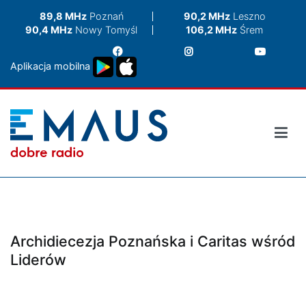
Przejdź
89,8 MHz
Poznań
90,2 MHz
Leszno
do
90,4 MHz
Nowy Tomyśl
106,2 MHz
Śrem
treści
Aplikacja mobilna
Archidiecezja Poznańska i Caritas wśród
Liderów