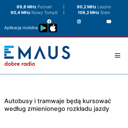
Przejdź
89,8 MHz
Poznań
90,2 MHz
Leszno
do
90,4 MHz
Nowy Tomyśl
106,2 MHz
Śrem
treści
Aplikacja mobilna
Autobusy i tramwaje będą kursować
według zmienionego rozkładu jazdy