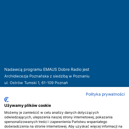
Nadawcą programu EMAUS Dobre Radio jest
Archidiecezja Poznańska z siedzibą w Poznaniu
ul. Ostrów Tumski 1, 61-109 Poznań
kuria@archpoznan.pl
www.archpoznan.pl
Polityka prywatności
Nadawca oferuje usługi medialne obejmujące rozpowszechnianie programu
radiowego pod nazwą EMAUS Dobre Radio oraz prowadzenie portalu
Używamy plików cookie
internetowego na stronie internetowej
www.radioemaus.pl
, która jest witryną
Możemy je zamieścić w celu analizy danych dotyczących
internetową Nadawcy.
odwiedzających, ulepszenia naszej strony internetowej, pokazania
spersonalizowanych treści i zapewnienia Państwu wspaniałego
Nadawca podlega jurysdykcji polskiej. Organem właściwym w sprawach
doświadczenia na stronie internetowej. Aby uzyskać więcej informacji na
radiofonii i telewizji jest Krajowa Rada Radiofonii i Telewizji.