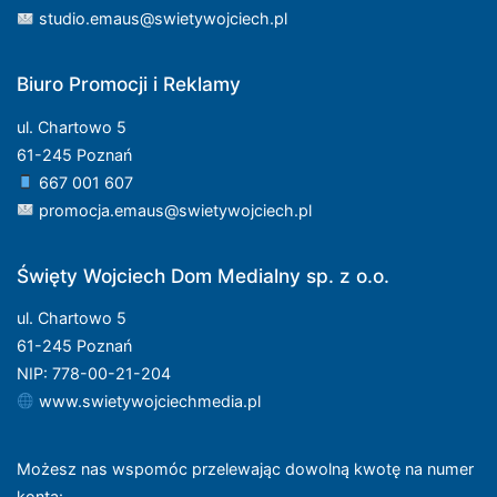
studio.emaus@swietywojciech.pl
Biuro Promocji i Reklamy
ul. Chartowo 5
61-245 Poznań
667 001 607
promocja.emaus@swietywojciech.pl
Święty Wojciech Dom Medialny sp. z o.o.
ul. Chartowo 5
61-245 Poznań
NIP: 778-00-21-204
www.swietywojciechmedia.pl
Możesz nas wspomóc przelewając dowolną kwotę na numer
konta
: