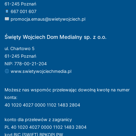
61-245 Poznań
667 001 607
promocja.emaus@swietywojciech.pl
Święty Wojciech Dom Medialny sp. z o.o.
ul. Chartowo 5
61-245 Poznań
NIP: 778-00-21-204
www.swietywojciechmedia.pl
Możesz nas wspomóc przelewając dowolną kwotę na numer
konta
:
40 1020 4027 0000 1102 1483 2804
konto dla przelewów z zagranicy
PL 40 1020 4027 0000 1102 1483 2804
kod BIC (SWIFT) BPKOPLPW