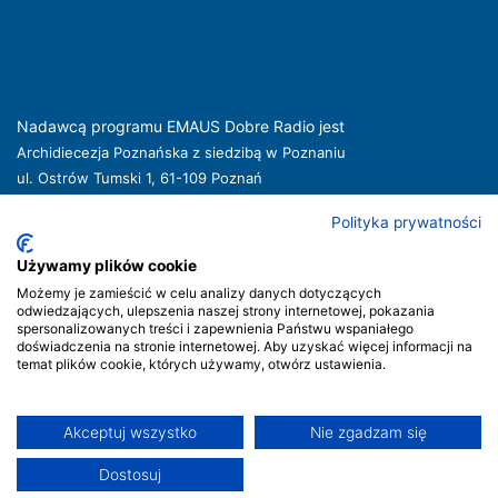
Nadawcą programu EMAUS Dobre Radio jest
Archidiecezja Poznańska z siedzibą w Poznaniu
ul. Ostrów Tumski 1, 61-109 Poznań
kuria@archpoznan.pl
www.archpoznan.pl
Polityka prywatności
Nadawca oferuje usługi medialne obejmujące rozpowszechnianie programu
radiowego pod nazwą EMAUS Dobre Radio oraz prowadzenie portalu
Używamy plików cookie
internetowego na stronie internetowej
www.radioemaus.pl
, która jest witryną
Możemy je zamieścić w celu analizy danych dotyczących
internetową Nadawcy.
odwiedzających, ulepszenia naszej strony internetowej, pokazania
spersonalizowanych treści i zapewnienia Państwu wspaniałego
Nadawca podlega jurysdykcji polskiej. Organem właściwym w sprawach
doświadczenia na stronie internetowej. Aby uzyskać więcej informacji na
radiofonii i telewizji jest Krajowa Rada Radiofonii i Telewizji.
temat plików cookie, których używamy, otwórz ustawienia.
Akceptuj wszystko
Nie zgadzam się
Prawa autorskie © Radio Emaus | Strona stworzona przez
Dostosuj
INDICO+