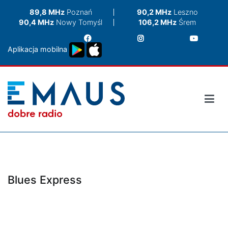
Przejdź
89,8 MHz
Poznań
90,2 MHz
Leszno
do
90,4 MHz
Nowy Tomyśl
106,2 MHz
Śrem
treści
Aplikacja mobilna
Blues Express