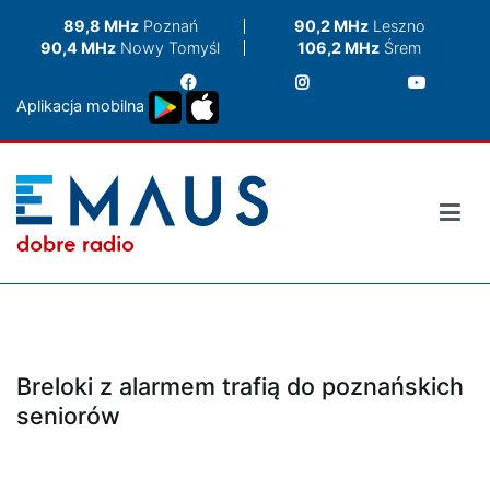
Przejdź
89,8 MHz
Poznań
90,2 MHz
Leszno
do
90,4 MHz
Nowy Tomyśl
106,2 MHz
Śrem
treści
Aplikacja mobilna
Breloki z alarmem trafią do poznańskich
seniorów