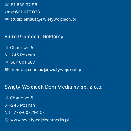
☏ 61 659 37 96
sms: 601 077 033
studio.emaus@swietywojciech.pl
Biuro Promocji i Reklamy
ul. Chartowo 5
61-245 Poznań
667 001 607
promocja.emaus@swietywojciech.pl
Święty Wojciech Dom Medialny sp. z o.o.
ul. Chartowo 5
61-245 Poznań
NIP: 778-00-21-204
www.swietywojciechmedia.pl