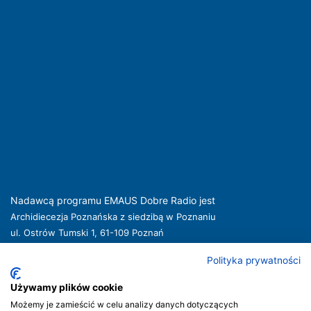
Nadawcą programu EMAUS Dobre Radio jest
Archidiecezja Poznańska z siedzibą w Poznaniu
ul. Ostrów Tumski 1, 61-109 Poznań
kuria@archpoznan.pl
www.archpoznan.pl
Polityka prywatności
Nadawca oferuje usługi medialne obejmujące rozpowszechnianie programu
radiowego pod nazwą EMAUS Dobre Radio oraz prowadzenie portalu
Używamy plików cookie
internetowego na stronie internetowej
www.radioemaus.pl
, która jest witryną
Możemy je zamieścić w celu analizy danych dotyczących
internetową Nadawcy.