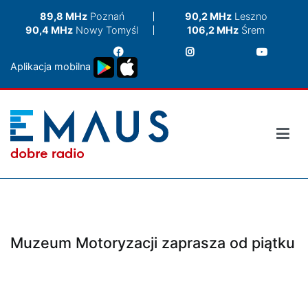
Przejdź
89,8 MHz
Poznań
90,2 MHz
Leszno
do
90,4 MHz
Nowy Tomyśl
106,2 MHz
Śrem
treści
Aplikacja mobilna
Muzeum Motoryzacji zaprasza od piątku