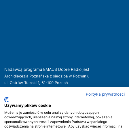
Nadawcą programu EMAUS Dobre Radio jest
Archidiecezja Poznańska z siedzibą w Poznaniu
ul. Ostrów Tumski 1, 61-109 Poznań
kuria@archpoznan.pl
www.archpoznan.pl
Polityka prywatności
Nadawca oferuje usługi medialne obejmujące rozpowszechnianie programu
radiowego pod nazwą EMAUS Dobre Radio oraz prowadzenie portalu
Używamy plików cookie
internetowego na stronie internetowej
www.radioemaus.pl
, która jest witryną
Możemy je zamieścić w celu analizy danych dotyczących
internetową Nadawcy.
odwiedzających, ulepszenia naszej strony internetowej, pokazania
spersonalizowanych treści i zapewnienia Państwu wspaniałego
Nadawca podlega jurysdykcji polskiej. Organem właściwym w sprawach
doświadczenia na stronie internetowej. Aby uzyskać więcej informacji na
radiofonii i telewizji jest Krajowa Rada Radiofonii i Telewizji.