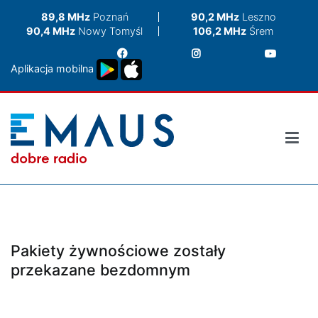
Przejdź
89,8 MHz
Poznań
90,2 MHz
Leszno
do
90,4 MHz
Nowy Tomyśl
106,2 MHz
Śrem
treści
Aplikacja mobilna
Pakiety żywnościowe zostały
przekazane bezdomnym