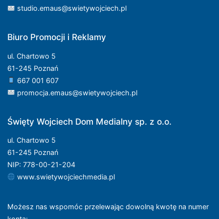
studio.emaus@swietywojciech.pl
Biuro Promocji i Reklamy
ul. Chartowo 5
61-245 Poznań
667 001 607
promocja.emaus@swietywojciech.pl
Święty Wojciech Dom Medialny sp. z o.o.
ul. Chartowo 5
61-245 Poznań
NIP: 778-00-21-204
www.swietywojciechmedia.pl
Możesz nas wspomóc przelewając dowolną kwotę na numer
konta
: