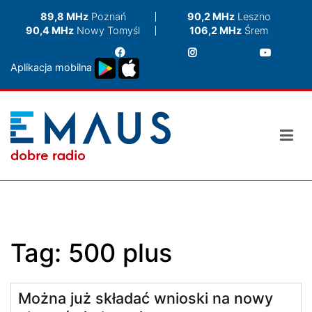
Przejdź
89,8 MHz
Poznań
90,2 MHz
Leszno
do
90,4 MHz
Nowy Tomyśl
106,2 MHz
Śrem
treści
Aplikacja mobilna
Tag:
500 plus
Można już składać wnioski na nowy