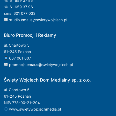
☏ 61 659 37 95
☏ 61 659 37 96
sms: 601 077 033
studio.emaus@swietywojciech.pl
Biuro Promocji i Reklamy
ul. Chartowo 5
61-245 Poznań
667 001 607
promocja.emaus@swietywojciech.pl
Święty Wojciech Dom Medialny sp. z o.o.
ul. Chartowo 5
61-245 Poznań
NIP: 778-00-21-204
www.swietywojciechmedia.pl