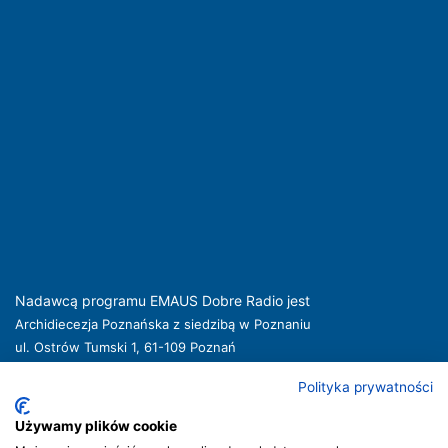
Nadawcą programu EMAUS Dobre Radio jest
Archidiecezja Poznańska z siedzibą w Poznaniu
ul. Ostrów Tumski 1, 61-109 Poznań
kuria@archpoznan.pl
www.archpoznan.pl
Polityka prywatności
Nadawca oferuje usługi medialne obejmujące rozpowszechnianie programu
radiowego pod nazwą EMAUS Dobre Radio oraz prowadzenie portalu
Używamy plików cookie
internetowego na stronie internetowej
www.radioemaus.pl
, która jest witryną