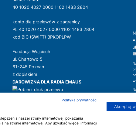
40 1020 4027 0000 1102 1483 2804
konto dla przelewów z zagranicy
PL 40 1020 4027 0000 1102 1483 2804
N
kod BIC (SWIFT) BPKOPLPW
A
u
Fundacja Wojciech
ul. Chartowo 5
N
61-245 Poznań
p
z dopiskiem:
p
w
DAROWIZNA DLA RADIA EMAUS
N
w
Dziękujemy!
Polityka prywatności
i 
Akceptuj w
epszenia naszej strony internetowej, pokazania
 na stronie internetowej. Aby uzyskać więcej informacji
awa autorskie © Radio Emaus | Strona stworzona przez
INDICO+