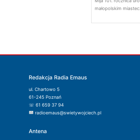
Mija 101. rocznica ur
małopolskim miaste
Redakcja Radia Emaus
ul. Chartowo 5
61-245 Poznań
☏ 61 659 37 94
radioemaus@swietywojciech.pl
Antena