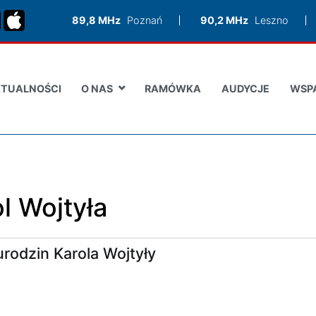
89,8 MHz
Poznań
90,2 MHz
Leszno
TUALNOŚCI
O NAS
RAMÓWKA
AUDYCJE
WSP
l Wojtyła
urodzin Karola Wojtyły