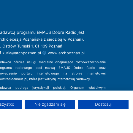
adawcą programu EMAUS Dobre Radio jest
rchidiecezja Poznańska z siedzibą w Poznaniu
l. Ostrów Tumski 1, 61-109 Poznań
kuria@archpoznan.pl
www.archpoznan.pl
adawca oferuje usługi medialne obejmujące rozpowszechnianie
rogramu radiowego pod nazwą EMAUS Dobre Radio oraz
rowadzenie portalu internetowego na stronie internetowej
ww.radioemaus.pl
, która jest witryną internetową Nadawcy.
adawca podlega jurysdykcji polskiej. Organem właściwym
 sprawach radiofonii i telewizji jest Krajowa Rada Radiofonii
Telewizji.
szystko
Nie zgadzam się
Dostosuj