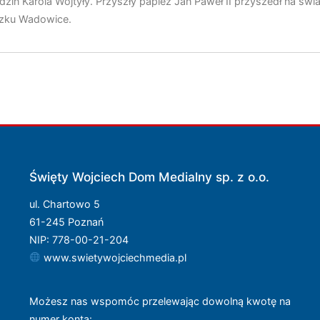
odzin Karola Wojtyły. Przyszły papież Jan Paweł II przyszedł na św
czku Wadowice.
Święty Wojciech Dom Medialny sp. z o.o.
ul. Chartowo 5
61-245 Poznań
NIP: 778-00-21-204
www.swietywojciechmedia.pl
Możesz nas wspomóc przelewając dowolną kwotę na
numer konta
: