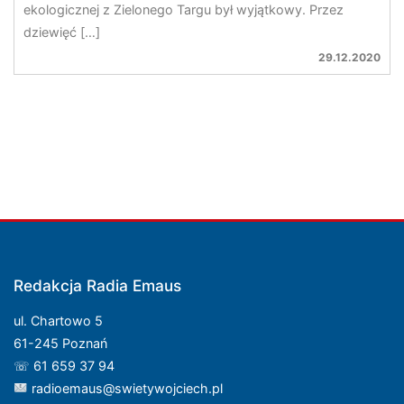
ekologicznej z Zielonego Targu był wyjątkowy. Przez
dziewięć […]
29.12.2020
Redakcja Radia Emaus
ul. Chartowo 5
61-245 Poznań
☏ 61 659 37 94
radioemaus@swietywojciech.pl