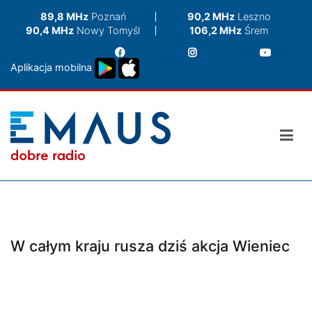
Przejdź
89,8 MHz
Poznań
90,2 MHz
Leszno
do
90,4 MHz
Nowy Tomyśl
106,2 MHz
Śrem
treści
Aplikacja mobilna
W całym kraju rusza dziś akcja Wieniec