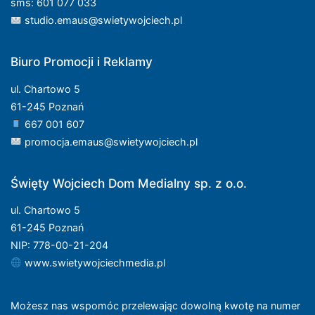
sms: 601 077 033
studio.emaus@swietywojciech.pl
Biuro Promocji i Reklamy
ul. Chartowo 5
61-245 Poznań
667 001 607
promocja.emaus@swietywojciech.pl
Święty Wojciech Dom Medialny sp. z o.o.
ul. Chartowo 5
61-245 Poznań
NIP: 778-00-21-204
www.swietywojciechmedia.pl
Możesz nas wspomóc przelewając dowolną kwotę na numer