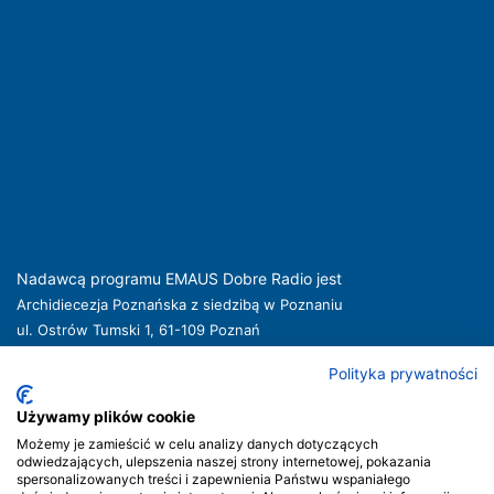
Nadawcą programu EMAUS Dobre Radio jest
Archidiecezja Poznańska z siedzibą w Poznaniu
ul. Ostrów Tumski 1, 61-109 Poznań
kuria@archpoznan.pl
www.archpoznan.pl
Polityka prywatności
Nadawca oferuje usługi medialne obejmujące rozpowszechnianie programu
radiowego pod nazwą EMAUS Dobre Radio oraz prowadzenie portalu
Używamy plików cookie
internetowego na stronie internetowej
www.radioemaus.pl
, która jest witryną
Możemy je zamieścić w celu analizy danych dotyczących
internetową Nadawcy.
odwiedzających, ulepszenia naszej strony internetowej, pokazania
spersonalizowanych treści i zapewnienia Państwu wspaniałego
Nadawca podlega jurysdykcji polskiej. Organem właściwym w sprawach