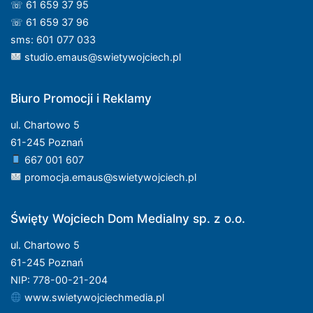
☏ 61 659 37 95
☏ 61 659 37 96
sms: 601 077 033
studio.emaus@swietywojciech.pl
Biuro Promocji i Reklamy
ul. Chartowo 5
61-245 Poznań
667 001 607
promocja.emaus@swietywojciech.pl
Święty Wojciech Dom Medialny sp. z o.o.
ul. Chartowo 5
61-245 Poznań
NIP: 778-00-21-204
www.swietywojciechmedia.pl