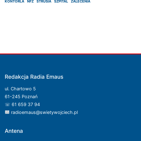
KONTORLA
NFZ
STRUSIA
SZPITAL
ZALECENIA
Redakcja Radia Emaus
ul. Chartowo 5
61-245 Poznań
☏ 61 659 37 94
radioemaus@swietywojciech.pl
Antena