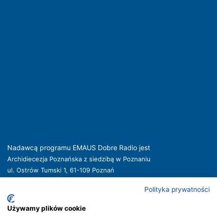
Nadawcą programu EMAUS Dobre Radio jest
Archidiecezja Poznańska z siedzibą w Poznaniu
ul. Ostrów Tumski 1, 61-109 Poznań
kuria@archpoznan.pl
www.archpoznan.pl
Polityka prywatności
Nadawca oferuje usługi medialne obejmujące rozpowszechnianie programu
radiowego pod nazwą EMAUS Dobre Radio oraz prowadzenie portalu
Używamy plików cookie
internetowego na stronie internetowej
www.radioemaus.pl
, która jest witryną