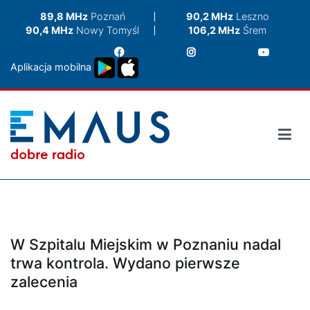
Przejdź
89,8 MHz
Poznań
90,2 MHz
Leszno
do
90,4 MHz
Nowy Tomyśl
106,2 MHz
Śrem
treści
Aplikacja mobilna
W Szpitalu Miejskim w Poznaniu nadal
trwa kontrola. Wydano pierwsze
zalecenia