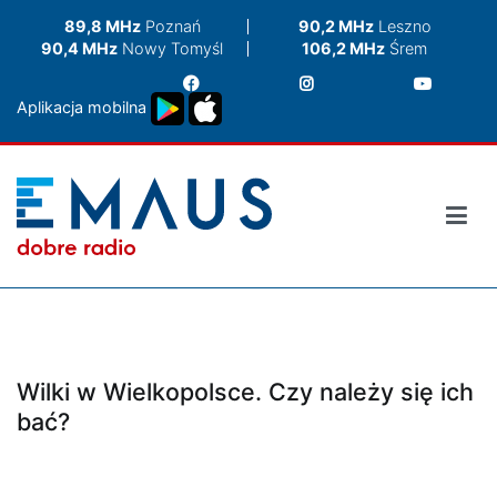
Przejdź
89,8 MHz
Poznań
90,2 MHz
Leszno
do
90,4 MHz
Nowy Tomyśl
106,2 MHz
Śrem
treści
Aplikacja mobilna
Wilki w Wielkopolsce. Czy należy się ich
bać?