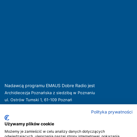
Nadawcą programu EMAUS Dobre Radio jest
Archidiecezja Poznańska z siedzibą w Poznaniu
ul. Ostrów Tumski 1, 61-109 Poznań
kuria@archpoznan.pl
www.archpoznan.pl
Polityka prywatności
Nadawca oferuje usługi medialne obejmujące rozpowszechnianie programu
radiowego pod nazwą EMAUS Dobre Radio oraz prowadzenie portalu
Używamy plików cookie
internetowego na stronie internetowej
www.radioemaus.pl
, która jest witryną
Możemy je zamieścić w celu analizy danych dotyczących
internetową Nadawcy.
odwiedzających, ulepszenia naszej strony internetowej, pokazania