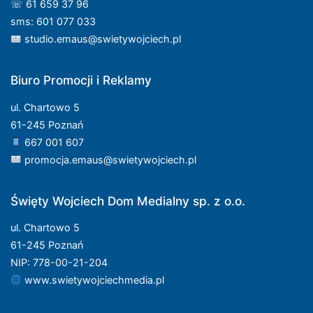
☏ 61 659 37 96
sms: 601 077 033
studio.emaus@swietywojciech.pl
Biuro Promocji i Reklamy
ul. Chartowo 5
61-245 Poznań
667 001 607
promocja.emaus@swietywojciech.pl
Święty Wojciech Dom Medialny sp. z o.o.
ul. Chartowo 5
61-245 Poznań
NIP: 778-00-21-204
www.swietywojciechmedia.pl