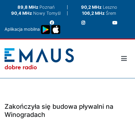
Przejdź
89,8 MHz
Poznań
90,2 MHz
Leszno
do
90,4 MHz
Nowy Tomyśl
106,2 MHz
Śrem
treści
Aplikacja mobilna
Zakończyła się budowa pływalni na
Winogradach