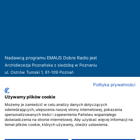
Nadawcą programu EMAUS Dobre Radio jest
Archidiecezja Poznańska z siedzibą w Poznaniu
ul. Ostrów Tumski 1, 61-109 Poznań
kuria@archpoznan.pl
www.archpoznan.pl
Polityka prywatności
Nadawca oferuje usługi medialne obejmujące rozpowszechnianie programu
radiowego pod nazwą EMAUS Dobre Radio oraz prowadzenie portalu
Używamy plików cookie
internetowego na stronie internetowej
www.radioemaus.pl
, która jest witryną
Możemy je zamieścić w celu analizy danych dotyczących
internetową Nadawcy.
odwiedzających, ulepszenia naszej strony internetowej, pokazania
spersonalizowanych treści i zapewnienia Państwu wspaniałego
Nadawca podlega jurysdykcji polskiej. Organem właściwym w sprawach
doświadczenia na stronie internetowej. Aby uzyskać więcej informacji na
radiofonii i telewizji jest Krajowa Rada Radiofonii i Telewizji.
temat plików cookie, których używamy, otwórz ustawienia.