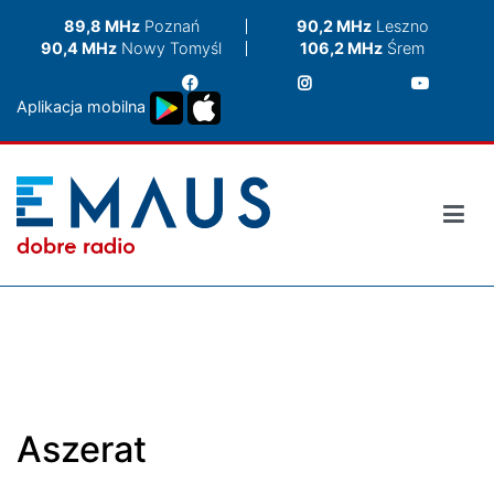
Przejdź
89,8 MHz
Poznań
90,2 MHz
Leszno
do
90,4 MHz
Nowy Tomyśl
106,2 MHz
Śrem
treści
Aplikacja mobilna
Aszerat